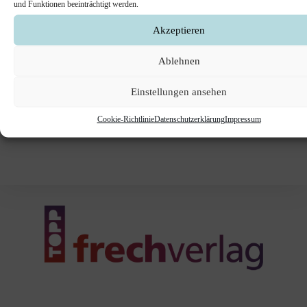
und Funktionen beeinträchtigt werden.
DIY-MÄRCHENWALD
Akzeptieren
Heute geht es märchenhaft zu, denn wir häkeln
Ablehnen
Rapunzel, ihren Prinzen auf dem Pferd und die…
Einstellungen ansehen
Rapunzel
Weiterlesen
Häkeln
Cookie-Richtlinie
Datenschutzerklärung
Impressum
Und
Ihren
Prinzen
Mit
Seinem
Treuen
Pferd
Und
Der
Bösen
Hexe
DIY-
Märchenwald