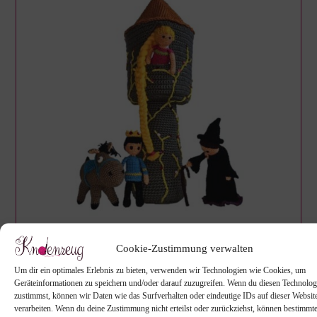
Cookie-Zustimmung verwalten
RAPUNZEL HÄKELN UND IHREN
Um dir ein optimales Erlebnis zu bieten, verwenden wir Technologien wie Cookies, um
Geräteinformationen zu speichern und/oder darauf zuzugreifen. Wenn du diesen Technolog
PRINZEN MIT SEINEM TREUEN
zustimmst, können wir Daten wie das Surfverhalten oder eindeutige IDs auf dieser Websit
PFERD UND DER BÖSEN HEXE
verarbeiten. Wenn du deine Zustimmung nicht erteilst oder zurückziehst, können bestimm