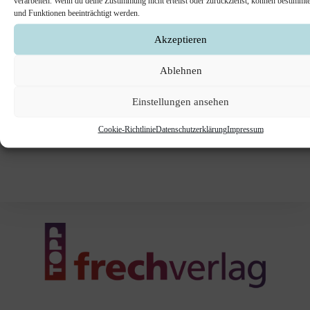
verarbeiten. Wenn du deine Zustimmung nicht erteilst oder zurückziehst, können bestimm
HÄKELN.
und Funktionen beeinträchtigt werden.
Wer schon ein paar meiner Anleitungen kennt,
Akzeptieren
weiß wie die kleinen Puppen gemacht werden. Die
Ablehnen
Serie…
Einstellungen ansehen
Die
Weiterlesen
Schneekönigin
Cookie-Richtlinie
Datenschutzerklärung
Impressum
–
Eine
Kleine
Puppe
Zum
Spielen
Häkeln.