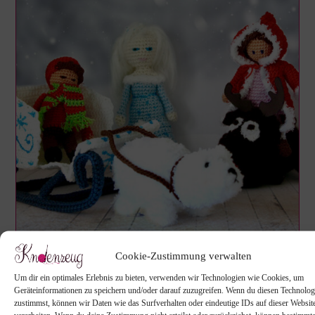
Die Eiskönigin
Cookie-Zustimmung verwalten
DIE SCHNEEKÖNIGIN – EINE
Um dir ein optimales Erlebnis zu bieten, verwenden wir Technologien wie Cookies, um
Geräteinformationen zu speichern und/oder darauf zuzugreifen. Wenn du diesen Technolog
KLEINE PUPPE ZUM SPIELEN
zustimmst, können wir Daten wie das Surfverhalten oder eindeutige IDs auf dieser Websit