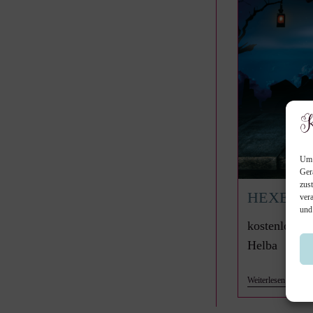
Um 
Ger
zus
HEXE H
ver
und
kostenlose H
Helba
Hexe
Weiterlesen
Helba