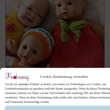
Cookie-Zustimmung verwalten
Um dir ein optimales Erlebnis zu bieten, verwenden wir Technologien wie Cookies, um
Geräteinformationen zu speichern und/oder darauf zuzugreifen. Wenn du diesen Technolog
WAS IST EINE PUPPE UND WOZU
zustimmst, können wir Daten wie das Surfverhalten oder eindeutige IDs auf dieser Websit
verarbeiten. Wenn du deine Zustimmung nicht erteilst oder zurückziehst, können bestimm
BRAUCHE ICH SIE?
und Funktionen beeinträchtigt werden.
Weißt du wozu du eine Puppe brauchst? Warum